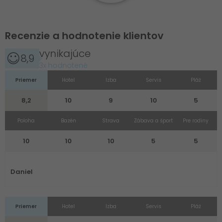
Recenzie a hodnotenie klientov
vynikajúce
8,9
3x hodnotené
Priemer
Hotel
Izba
Servis
Pláž
8,2
10
9
10
5
Poloha
Bazén
Strava
Zábava a šport
Pre rodiny
10
10
10
5
5
Daniel
Priemer
Hotel
Izba
Servis
Pláž