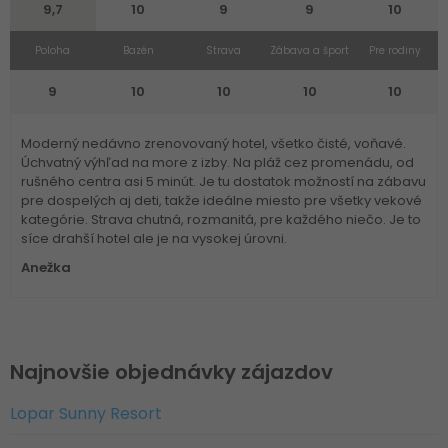
9,7
10
9
9
10
Poloha
Bazén
Strava
Zábava a šport
Pre rodiny
9
10
10
10
10
Moderný nedávno zrenovovaný hotel, všetko čisté, voňavé.
Úchvatný výhľad na more z izby. Na pláž cez promenádu, od
rušného centra asi 5 minút. Je tu dostatok možností na zábavu
pre dospelých aj deti, takže ideálne miesto pre všetky vekové
kategórie. Strava chutná, rozmanitá, pre každého niečo. Je to
síce drahší hotel ale je na vysokej úrovni.
Anežka
Najnovšie objednávky zájazdov
Lopar Sunny Resort