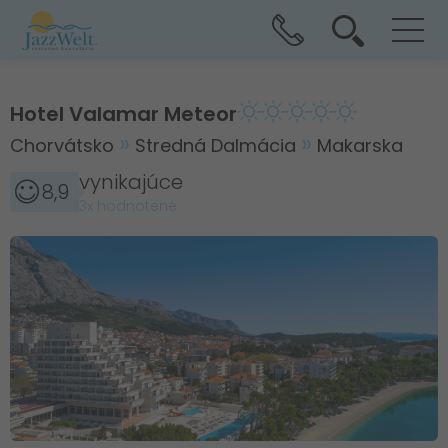
Hotel Valamar Meteor
Chorvátsko
Stredná Dalmácia
Makarska
vynikajúce
8,9
3x hodnotené