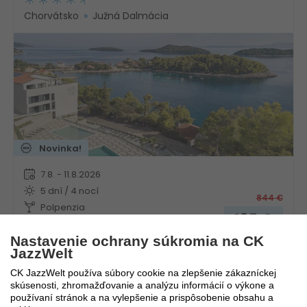
Chorvátsko
Južná Dalmácia
Novinka!
7.8. - 11.8.2026
5 dní / 4 nocí
844
€
Polpenzia
185
€
Vlastná
Nastavenie ochrany súkromia na CK
JazzWelt
CK JazzWelt používa súbory cookie na zlepšenie zákazníckej
skúsenosti, zhromažďovanie a analýzu informácií o výkone a
Aminess Camping Villas & Holiday Homes Avalona
používaní stránok a na vylepšenie a prispôsobenie obsahu a