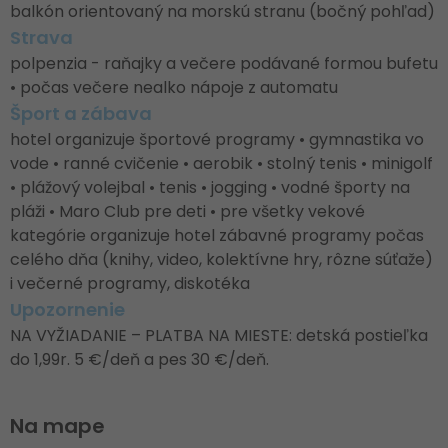
balkón orientovaný na morskú stranu (bočný pohľad)
Strava
polpenzia - raňajky a večere podávané formou bufetu
• počas večere nealko nápoje z automatu
Šport a zábava
hotel organizuje športové programy • gymnastika vo
vode • ranné cvičenie • aerobik • stolný tenis • minigolf
• plážový volejbal • tenis • jogging • vodné športy na
pláži • Maro Club pre deti • pre všetky vekové
kategórie organizuje hotel zábavné programy počas
celého dňa (knihy, video, kolektívne hry, rôzne súťaže)
i večerné programy, diskotéka
Upozornenie
NA VYŽIADANIE – PLATBA NA MIESTE: detská postieľka
do 1,99r. 5 €/deň a pes 30 €/deň.
Na mape