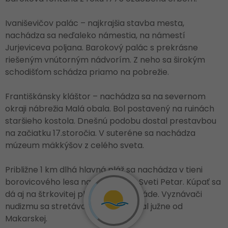
Ivaniševičov palác – najkrajšia stavba mesta,
nachádza sa neďaleko námestia, na námestí
Jurjeviceva poljana. Barokový palác s prekrásne
riešeným vnútorným nádvorím. Z neho sa širokým
schodišťom schádza priamo na pobrežie.
Františkánsky kláštor – nachádza sa na severnom
okraji nábrežia Malá obala. Bol postavený na ruinách
staršieho kostola. Dnešnú podobu dostal prestavbou
na začiatku 17.storočia. V suteréne sa nachádza
múzeum mäkkýšov z celého sveta.
Približne 1 km dlhá hlavná pláž sa nachádza v tieni
borovicového lesa na polostrove Sveti Petar. Kúpať sa
dá aj na štrkovitej pláži pri promenáde. Vyznávači
nudizmu sa stretávajú na pláži Nugal južne od
Makarskej.