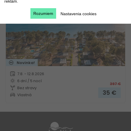
reklám.
Chorvátsko
Kvarner
Rozumiem
Nastavenia cookies
Novinka!
7.8. - 12.8.2026
6 dní / 5 nocí
397
€
Bez stravy
35
€
Vlastná