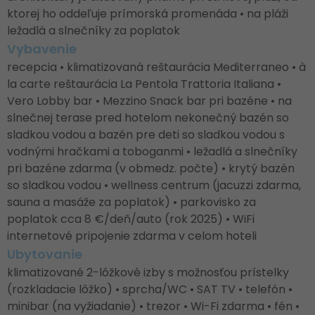
ktorej ho oddeľuje prímorská promenáda • na pláži
ležadlá a slnečníky za poplatok
Vybavenie
recepcia • klimatizovaná reštaurácia Mediterraneo • à
la carte reštaurácia La Pentola Trattoria Italiana •
Vero Lobby bar • Mezzino Snack bar pri bazéne • na
slnečnej terase pred hotelom nekonečný bazén so
sladkou vodou a bazén pre deti so sladkou vodou s
vodnými hračkami a toboganmi • ležadlá a slnečníky
pri bazéne zdarma (v obmedz. počte) • krytý bazén
so sladkou vodou • wellness centrum (jacuzzi zdarma,
sauna a masáže za poplatok) • parkovisko za
poplatok cca 8 €/deň/auto (rok 2025) • WiFi
internetové pripojenie zdarma v celom hoteli
Ubytovanie
klimatizované 2-lôžkové izby s možnosťou prístelky
(rozkladacie lôžko) • sprcha/WC • SAT TV • telefón •
minibar (na vyžiadanie) • trezor • Wi-Fi zdarma • fén •