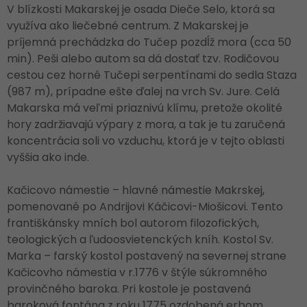
V blízkosti Makarskej je osada Dieče Selo, ktorá sa
využíva ako liečebné centrum. Z Makarskej je
príjemná prechádzka do Tučep pozdĺž mora (cca 50
min). Peši alebo autom sa dá dostať tzv. Rodičovou
cestou cez horné Tučepi serpentínami do sedla Staza
(987 m), prípadne ešte ďalej na vrch Sv. Jure. Celá
Makarska má veľmi priaznivú klímu, pretože okolité
hory zadržiavajú výpary z mora, a tak je tu zaručená
koncentrácia soli vo vzduchu, ktorá je v tejto oblasti
vyššia ako inde.
Kačicovo námestie – hlavné námestie Makrskej,
pomenované po Andrijovi Káčicovi-Miošicovi. Tento
františkánsky mních bol autorom filozofických,
teologických a ľudoosvietenckých kníh. Kostol Sv.
Marka – farský kostol postavený na severnej strane
Kačicovho námestia v r.1776 v štýle súkromného
provinčného baroka. Pri kostole je postavená
baroková fontána z roku 1775 ozdobená erbom.