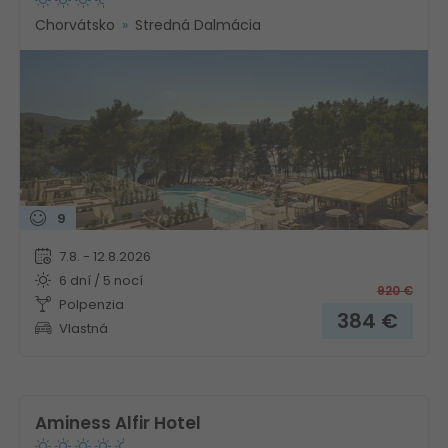
Chorvátsko
Stredná Dalmácia
9
7.8. - 12.8.2026
6 dní / 5 nocí
920
€
Polpenzia
384
€
Vlastná
Aminess Alfir Hotel