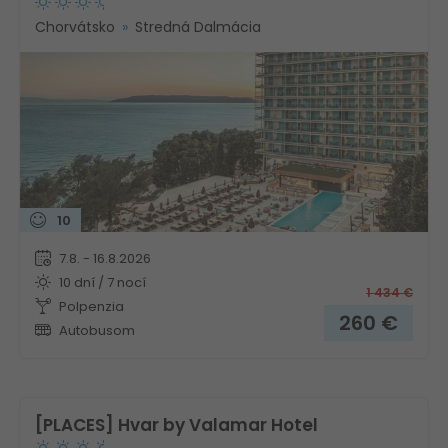
Chorvátsko
Stredná Dalmácia
10
7.8. - 16.8.2026
10 dní / 7 nocí
1 434
€
Polpenzia
260
€
Autobusom
[PLACES] Hvar by Valamar Hotel