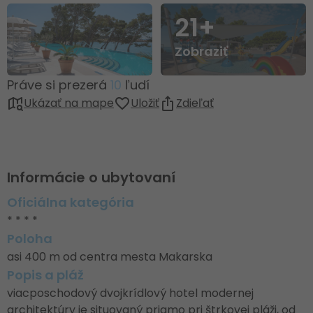
21+
Zobraziť
Práve si prezerá
10
ľudí
Ukázať na mape
Uložiť
Zdieľať
Informácie o ubytovaní
Oficiálna kategória
* * * *
Poloha
asi 400 m od centra mesta Makarska
Popis a pláž
viacposchodový dvojkrídlový hotel modernej
architektúry je situovaný priamo pri štrkovej pláži, od