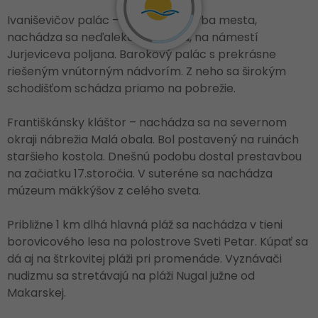
Ivaniševičov palác – najkrajšia stavba mesta,
nachádza sa neďaleko námestia, na námestí
Jurjeviceva poljana. Barokový palác s prekrásne
riešeným vnútorným nádvorím. Z neho sa širokým
schodišťom schádza priamo na pobrežie.
Františkánsky kláštor – nachádza sa na severnom
okraji nábrežia Malá obala. Bol postavený na ruinách
staršieho kostola. Dnešnú podobu dostal prestavbou
na začiatku 17.storočia. V suteréne sa nachádza
múzeum mäkkýšov z celého sveta.
Približne 1 km dlhá hlavná pláž sa nachádza v tieni
borovicového lesa na polostrove Sveti Petar. Kúpať sa
dá aj na štrkovitej pláži pri promenáde. Vyznávači
nudizmu sa stretávajú na pláži Nugal južne od
Makarskej.