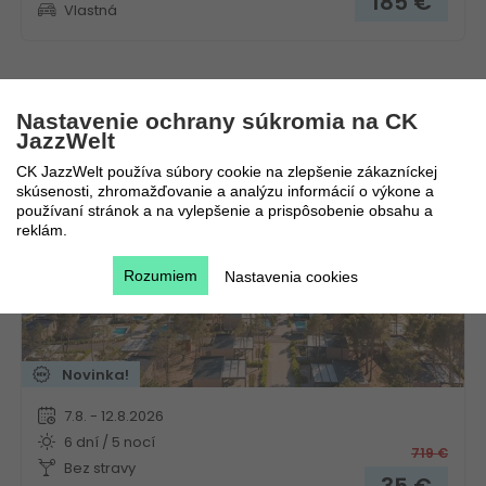
185
€
Vlastná
Aminess Camping Villas & Holiday Homes Avalona
Nastavenie ochrany súkromia na CK
JazzWelt
Chorvátsko
Kvarner
CK JazzWelt používa súbory cookie na zlepšenie zákazníckej
skúsenosti, zhromažďovanie a analýzu informácií o výkone a
používaní stránok a na vylepšenie a prispôsobenie obsahu a
reklám.
Rozumiem
Nastavenia cookies
Novinka!
7.8. - 12.8.2026
6 dní / 5 nocí
719
€
Bez stravy