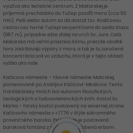
využíva ako liečebné centrum. Z Makarskej je
príjemná prechádzka do Tučep pozdĺž mora (cca 50
min). Peši alebo autom sa dá dostať tzv. Rodičovou
cestou cez horné Tučepi serpentínami do sedla Staza
(987 m), prípadne ešte ďalej na vrch Sv. Jure. Celá
Makarska má veľmi priaznivú klímu, pretože okolité
hory zadržiavajú výpary z mora, a tak je tu zaručená
koncentrácia soli vo vzduchu, ktorá je v tejto oblasti
vyššia ako inde.
Kačicovo námestie – hlavné námestie Makrskej,
pomenované po Andrijovi Káčicovi-Miošicovi. Tento
františkánsky mních bol autorom filozofických,
teologických a ľudoosvietenckých kníh. Kostol Sv.
Marka – farský kostol postavený na severnej strane
Kačicovho námestia v r.1776 v štýle súkromného
provinčného baroka. Pri kostole je postavená
baroková fontána z roku 1775 ozdobená erbom.