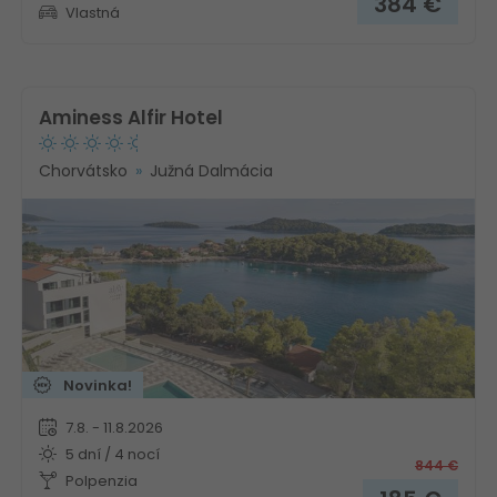
384
€
Vlastná
Aminess Alfir Hotel
Chorvátsko
Južná Dalmácia
Novinka!
7.8. - 11.8.2026
5 dní / 4 nocí
844
€
Polpenzia