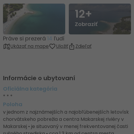
12+
Zobraziť
Práve si prezerá
14
ľudí
Ukázať na mape
Uložiť
Zdieľať
Informácie o ubytovaní
Oficiálna kategória
* * *
Poloha
v jednom z najznámejších a najobľúbenejších letovísk
chorvátskeho pobrežia a centra Makarskej riviéry v
Makarskej • je situovaný v menej frekventovanej časti
rušného strediska • cca 1,3 km od centra mesta