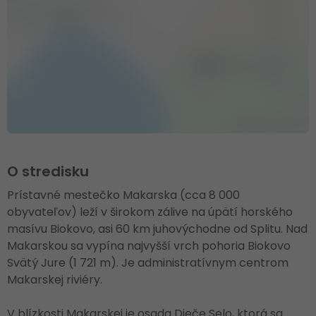
O stredisku
Prístavné mestečko Makarska (cca 8 000
obyvateľov) leží v širokom zálive na úpätí horského
masívu Biokovo, asi 60 km juhovýchodne od Splitu. Nad
Makarskou sa vypína najvyšší vrch pohoria Biokovo
Svätý Jure (1 721 m). Je administratívnym centrom
Makarskej riviéry.
V blízkosti Makarskej je osada Dieče Selo, ktorá sa