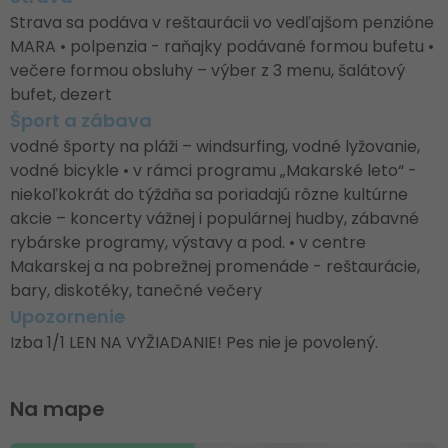
Strava sa podáva v reštaurácii vo vedľajšom penzióne
MARA • polpenzia - raňajky podávané formou bufetu •
večere formou obsluhy – výber z 3 menu, šalátový
bufet, dezert
Šport a zábava
vodné športy na pláži – windsurfing, vodné lyžovanie,
vodné bicykle • v rámci programu „Makarské leto“ -
niekoľkokrát do týždňa sa poriadajú rôzne kultúrne
akcie – koncerty vážnej i populárnej hudby, zábavné
rybárske programy, výstavy a pod. • v centre
Makarskej a na pobrežnej promenáde - reštaurácie,
bary, diskotéky, tanečné večery
Upozornenie
Izba 1/1 LEN NA VYŽIADANIE! Pes nie je povolený.
Na mape