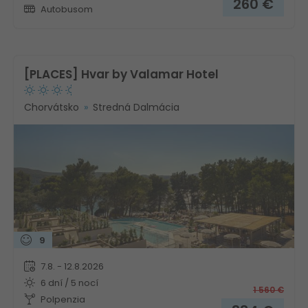
260
€
Autobusom
[PLACES] Hvar by Valamar Hotel
Chorvátsko
Stredná Dalmácia
9
7.8. - 12.8.2026
6 dní / 5 nocí
1 560
€
Polpenzia