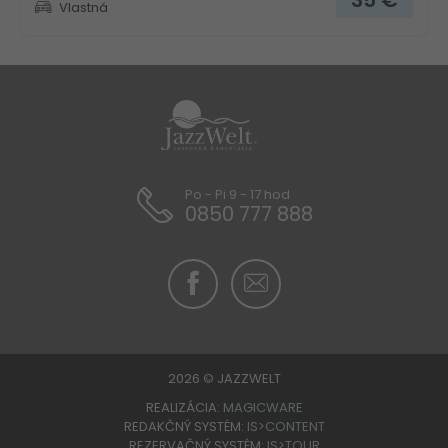
35
€
Vlastná
Po - Pi 9 - 17 hod
0850 777 888
Villa David Makarska
2026
©
JAZZWELT
REALIZÁCIA:
MAGICWARE
REDAKČNÝ SYSTÉM:
IS>CONTENT
REZERVAČNÝ SYSTÉM:
IS>TOUR