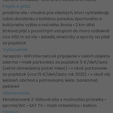
Popis a pláž
privátna vila • vhodná pre všetkých, ktorí vyhľadávajú
rušnú dovolenku s bohatou ponukou športového a
kultúrneho vyžitia a nočného života • 2 km dlhá
štrková pláž s pozvoľným vstupom do mora vzdialená
cca 450 m od vily • ležadlá, slnečníky a sprchy na pláži
za poplatok
Vybavenie
recepcia • WiFi internetové pripojenie v celom objekte
zdarma • malé parkovisko za poplatok 5 €/deň/auto
(veľmi obmedzený počet miest) • v okolí parkovanie
za poplatok (cca 15 €/deň/auto rok 2025) • v okolí vily
lekáreň, obchod s potravinami, lekár, bankomat,
pekáreň
Ubytovanie
klimatizované 2-lôžkové izby s možnosťou prístelky •
sprcha/WC • SAT TV • malá chladnička • balkón
Strava