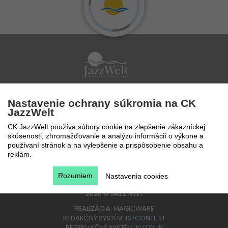
Po - Pi 9 - 17 hod
Nastavenie ochrany súkromia na CK
0850 777 888
JazzWelt
CK JazzWelt používa súbory cookie na zlepšenie zákazníckej
skúsenosti, zhromažďovanie a analýzu informácií o výkone a
používaní stránok a na vylepšenie a prispôsobenie obsahu a
reklám.
Rozumiem
Nastavenia cookies
2026
©
JAZZWELT
REALIZÁCIA:
MAGICWARE
REDAKČNÝ SYSTÉM:
IS>CONTENT
REZERVAČNÝ SYSTÉM:
IS>TOUR