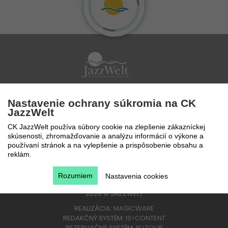
Po - Pi 9 - 17 hod
Nastavenie ochrany súkromia na CK
0850 777 888
JazzWelt
CK JazzWelt používa súbory cookie na zlepšenie zákazníckej
skúsenosti, zhromažďovanie a analýzu informácií o výkone a
používaní stránok a na vylepšenie a prispôsobenie obsahu a
reklám.
Rozumiem
Nastavenia cookies
2026
©
JAZZWELT
REALIZÁCIA:
MAGICWARE
REDAKČNÝ SYSTÉM:
IS>CONTENT
REZERVAČNÝ SYSTÉM:
IS>TOUR