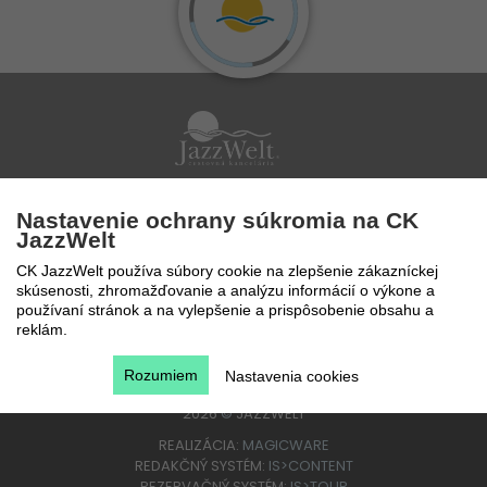
Po - Pi 9 - 17 hod
Nastavenie ochrany súkromia na CK
0850 777 888
JazzWelt
CK JazzWelt používa súbory cookie na zlepšenie zákazníckej
skúsenosti, zhromažďovanie a analýzu informácií o výkone a
používaní stránok a na vylepšenie a prispôsobenie obsahu a
reklám.
Rozumiem
Nastavenia cookies
2026
©
JAZZWELT
REALIZÁCIA:
MAGICWARE
REDAKČNÝ SYSTÉM:
IS>CONTENT
REZERVAČNÝ SYSTÉM:
IS>TOUR