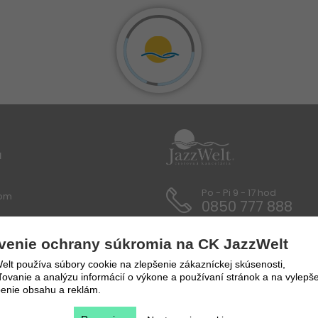
u
Po - Pi 9 - 17 hod
lom
0850 777 888
 / Dokumenty
venie ochrany súkromia na CK JazzWelt
y a prepravné podmienky
lt používa súbory cookie na zlepšenie zákazníckej skúsenosti,
vanie a analýzu informácií o výkone a používaní stránok a na vylepše
enie obsahu a reklám.