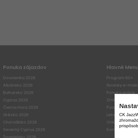
Ponuka zájazdov
Hlavné Men
Dovolenka 2026
Program 60+
Albánsko 2026
Novinky e-mai
Bulharsko 2026
Ponuka práce
Cyprus 2026
Zmluvné vzťahy
Nasta
Čierna Hora 2026
Poistenie
Grécko 2026
Letové poriadk
CK JazzWe
zhromažďo
Chorvátsko 2026
Online platba
prispôsob
Severný Cyprus 2026
Kontakt
Španielsko 2026