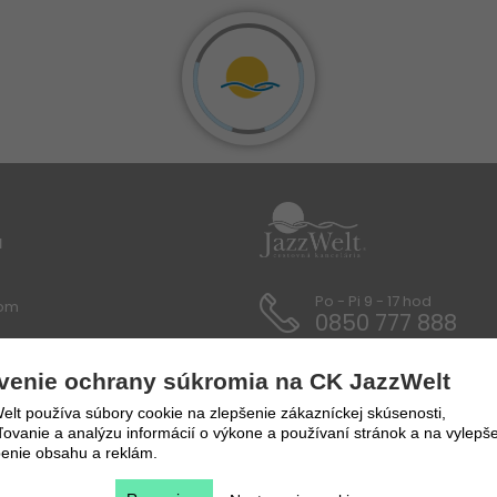
u
Po - Pi 9 - 17 hod
lom
0850 777 888
 / Dokumenty
venie ochrany súkromia na CK JazzWelt
y a prepravné podmienky
lt používa súbory cookie na zlepšenie zákazníckej skúsenosti,
vanie a analýzu informácií o výkone a používaní stránok a na vylepše
enie obsahu a reklám.