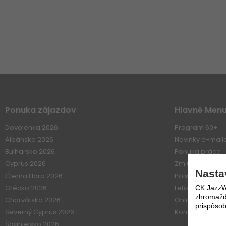
Ponuka zájazdov
Hlavné Men
Dovolenka 2026
Program 60+
Albánsko 2026
Novinky e-mai
Bulharsko 2026
Ponuka práce
Cyprus 2026
Zmluvné vzťahy
Nasta
Čierna Hora 2026
Poistenie
Grécko 2026
Letové poriadk
CK JazzWe
zhromažďo
Chorvátsko 2026
Online platba
prispôsob
Severný Cyprus 2026
Kontakt
Španielsko 2026