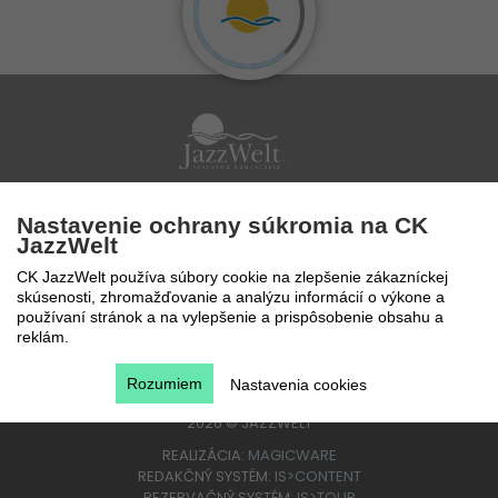
Po - Pi 9 - 17 hod
Nastavenie ochrany súkromia na CK
0850 777 888
JazzWelt
CK JazzWelt používa súbory cookie na zlepšenie zákazníckej
skúsenosti, zhromažďovanie a analýzu informácií o výkone a
používaní stránok a na vylepšenie a prispôsobenie obsahu a
reklám.
Rozumiem
Nastavenia cookies
2026
©
JAZZWELT
REALIZÁCIA:
MAGICWARE
REDAKČNÝ SYSTÉM:
IS>CONTENT
REZERVAČNÝ SYSTÉM:
IS>TOUR