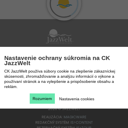
Po - Pi 9 - 17 hod
Nastavenie ochrany súkromia na CK
0850 777 888
JazzWelt
CK JazzWelt používa súbory cookie na zlepšenie zákazníckej
skúsenosti, zhromažďovanie a analýzu informácií o výkone a
používaní stránok a na vylepšenie a prispôsobenie obsahu a
reklám.
Rozumiem
Nastavenia cookies
2026
©
JAZZWELT
REALIZÁCIA:
MAGICWARE
REDAKČNÝ SYSTÉM:
IS>CONTENT
REZERVAČNÝ SYSTÉM:
IS>TOUR