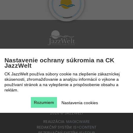
Po - Pi 9 - 17 hod
Nastavenie ochrany súkromia na CK
0850 777 888
JazzWelt
CK JazzWelt používa súbory cookie na zlepšenie zákazníckej
skúsenosti, zhromažďovanie a analýzu informácií o výkone a
používaní stránok a na vylepšenie a prispôsobenie obsahu a
reklám.
Rozumiem
Nastavenia cookies
2026
©
JAZZWELT
REALIZÁCIA:
MAGICWARE
REDAKČNÝ SYSTÉM:
IS>CONTENT
REZERVAČNÝ SYSTÉM:
IS>TOUR