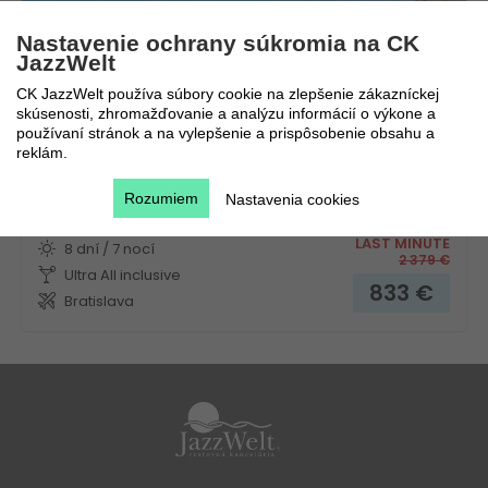
Nastavenie ochrany súkromia na CK
JazzWelt
CK JazzWelt používa súbory cookie na zlepšenie zákazníckej
skúsenosti, zhromažďovanie a analýzu informácií o výkone a
používaní stránok a na vylepšenie a prispôsobenie obsahu a
reklám.
Novinka!
Rozumiem
Nastavenia cookies
6.8. - 13.8.2026
ULTRA
LAST MINUTE
8 dní / 7 nocí
2 379
€
Ultra All inclusive
833
€
Bratislava