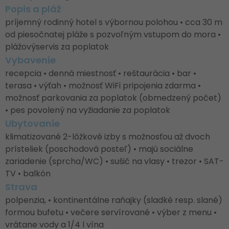
Popis a pláž
príjemný rodinný hotel s výbornou polohou • cca 30 m
od piesočnatej pláže s pozvoľným vstupom do mora •
plážovýservis za poplatok
Vybavenie
recepcia • denná miestnosť • reštaurácia • bar •
terasa • výťah • možnosť WiFi pripojenia zdarma •
možnosť parkovania za poplatok (obmedzený počet)
• pes povolený na vyžiadanie za poplatok
Ubytovanie
klimatizované 2-lôžkové izby s možnosťou až dvoch
prísteliek (poschodová posteľ) • majú sociálne
zariadenie (sprcha/WC) • sušič na vlasy • trezor • SAT-
TV • balkón
Strava
polpenzia, • kontinentálne raňajky (sladké resp. slané)
formou bufetu • večere servírované • výber z menu •
vrátane vody a 1/4 l vína