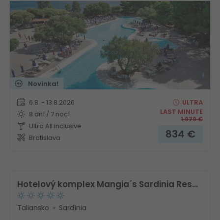
Novinka!
6.8. - 13.8.2026
ULTRA
LAST MINUTE
8 dní / 7 nocí
1 979
€
Ultra All inclusive
834
€
Bratislava
Hotelový komplex Mangia´s Sardinia Resort
Taliansko
Sardínia