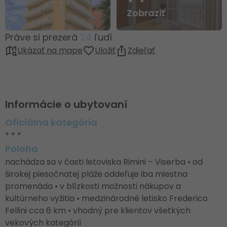
Zobraziť
Práve si prezerá
24
ľudí
Ukázať na mape
Uložiť
Zdieľať
Informácie o ubytovaní
Oficiálna kategória
* * *
Poloha
nachádza sa v časti letoviska Rimini – Viserba • od
širokej piesočnatej pláže oddeľuje iba miestna
promenáda • v blízkosti možnosti nákupov a
kultúrneho vyžitia • medzinárodné letisko Frederico
Fellini cca 6 km • vhodný pre klientov všetkých
vekových kategórií