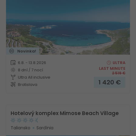
Novinka!
6.8. - 13.8.2026
ULTRA
LAST MINUTE
8 dní / 7 nocí
2 519
€
Ultra All inclusive
1 420
€
Bratislava
Hotelový komplex Mimose Beach Village
Taliansko
Sardínia