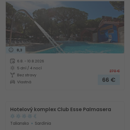
8,3
6.8. - 10.8.2026
5 dní / 4 nocí
270
€
Bez stravy
66
€
Vlastná
Hotelový komplex Club Esse Palmasera
Taliansko
Sardínia