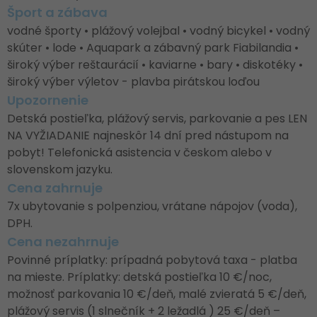
Šport a zábava
vodné športy • plážový volejbal • vodný bicykel • vodný
skúter • lode • Aquapark a zábavný park Fiabilandia •
široký výber reštaurácií • kaviarne • bary • diskotéky •
široký výber výletov - plavba pirátskou loďou
Upozornenie
Detská postieľka, plážový servis, parkovanie a pes LEN
NA VYŽIADANIE najneskôr 14 dní pred nástupom na
pobyt! Telefonická asistencia v českom alebo v
slovenskom jazyku.
Cena zahrnuje
7x ubytovanie s polpenziou, vrátane nápojov (voda),
DPH.
Cena nezahrnuje
Povinné príplatky: prípadná pobytová taxa - platba
na mieste. Príplatky: detská postieľka 10 €/noc,
možnosť parkovania 10 €/deň, malé zvieratá 5 €/deň,
plážový servis (1 slnečník + 2 ležadlá ) 25 €/deň –