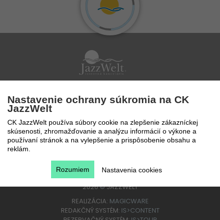
Po - Pi 9 - 17 hod
Nastavenie ochrany súkromia na CK
0850 777 888
JazzWelt
CK JazzWelt používa súbory cookie na zlepšenie zákazníckej
skúsenosti, zhromažďovanie a analýzu informácií o výkone a
používaní stránok a na vylepšenie a prispôsobenie obsahu a
reklám.
Rozumiem
Nastavenia cookies
2026
©
JAZZWELT
REALIZÁCIA:
MAGICWARE
REDAKČNÝ SYSTÉM:
IS>CONTENT
REZERVAČNÝ SYSTÉM:
IS>TOUR