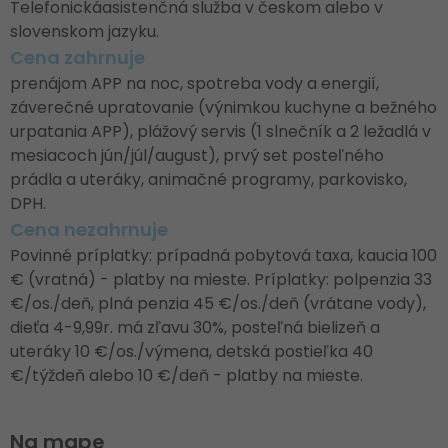
Telefonickáasistenčná služba v českom alebo v
slovenskom jazyku.
Cena zahrnuje
prenájom APP na noc, spotreba vody a energií,
záverečné upratovanie (výnimkou kuchyne a bežného
urpatania APP), plážový servis (1 slnečník a 2 ležadlá v
mesiacoch jún/júl/august), prvý set posteľného
prádla a uteráky, animačné programy, parkovisko,
DPH.
Cena nezahrnuje
Povinné príplatky: prípadná pobytová taxa, kaucia 100
€ (vratná) - platby na mieste. Príplatky: polpenzia 33
€/os./deň, plná penzia 45 €/os./deň (vrátane vody),
dieťa 4-9,99r. má zľavu 30%, posteľná bielizeň a
uteráky 10 €/os./výmena, detská postieľka 40
€/týždeň alebo 10 €/deň - platby na mieste.
Na mape