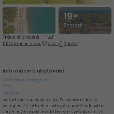
19+
Zobraziť
Práve si prezerá
10
ľudí
Ukázať na mape
Uložiť
Zdieľať
Informácie o ubytovaní
Oficiálna kategória
* * *
Poloha
na rozhraní regiónov Lazia a Toskánska • dobrá
dostupnosť všetkých miestnych pamätihodností a
zaujímavých miest, medzi ktorými vynikajú etruské