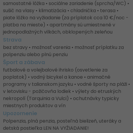
samostatné lôžka • sociálne zariadenie (sprcha/WC) •
sušič na vlasy • klimatizácia • chladnička • terasa •
piate lôžko na vyžiadanie (za príplatok cca 10 €/noc -
platba na mieste) • apartmány sú umiestnené v
jednopodlažných vilkách, obklopených zeleňou
Strava
bez stravy • možnosť varenia • možnosť príplatku za
polpenziu alebo plnú penziu
Šport a zábava
futbalové a volejbalové ihrisko (osvetlenie za
poplatok) • vodný bicykel a kanoe • animačné
programy v talianskom jazyku • vodné športy na pláži •
v letovisku - požičovňa lodiek • výlety do etruských
nekropolí (Tarquinia a Vulci) • ochutnávky typicky
miestnych produktov a vín
Upozornenie
Polpenzia, plná penzia, posteľná bielizeň, uteráky a
detská postieľka LEN NA VYŽIADANIE!