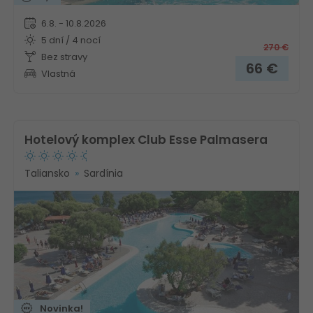
6.8. - 10.8.2026
5 dní / 4 nocí
270
€
Bez stravy
66
€
Vlastná
Hotelový komplex Club Esse Palmasera
Taliansko
Sardínia
Novinka!