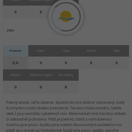
9
9
9
Jan
Priemer
Hotel
Izba
Servis
Pláž
8,6
9
9
8
9
Poloha
Zábava a šport
Pre rodiny
9
8
8
Pekný areál, veľa zelene. Apartmán bol dobre vybavený, čistý.
Kuchynka mala všetko potrebné. Terasa mala bariéru, takže
deti / psy nemôžu vybehnúť von. Minimarket mal čerstvý chlieb
a základné potraviny. Pláž je pekná, čistá s vyhradenou
časťou pre psov. Služby pre našich štvornohých priateľov na
pláži aj v areáli sú fantastické (pláž pre psov, agility, sprcha