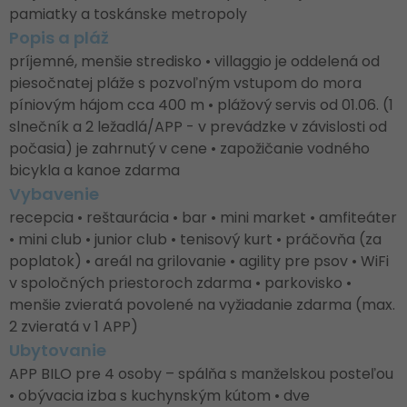
pamiatky a toskánske metropoly
Popis a pláž
príjemné, menšie stredisko • villaggio je oddelená od
piesočnatej pláže s pozvoľným vstupom do mora
píniovým hájom cca 400 m • plážový servis od 01.06. (1
slnečník a 2 ležadlá/APP - v prevádzke v závislosti od
počasia) je zahrnutý v cene • zapožičanie vodného
bicykla a kanoe zdarma
Vybavenie
recepcia • reštaurácia • bar • mini market • amfiteáter
• mini club • junior club • tenisový kurt • práčovňa (za
poplatok) • areál na grilovanie • agility pre psov • WiFi
v spoločných priestoroch zdarma • parkovisko •
menšie zvieratá povolené na vyžiadanie zdarma (max.
2 zvieratá v 1 APP)
Ubytovanie
APP BILO pre 4 osoby – spálňa s manželskou posteľou
• obývacia izba s kuchynským kútom • dve