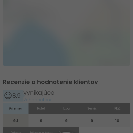
Recenzie a hodnotenie klientov
vynikajúce
8,9
2x hodnotené
Priemer
Hotel
Izba
Servis
Pláž
9,1
9
9
9
10
Poloha
Zábava a šport
Pre rodiny