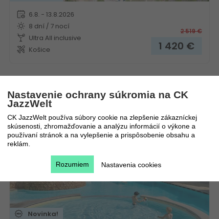
6.8. - 13.8.2026
8 dní / 7 nocí
2 519
€
Ultra All inclusive
1 420
€
Košice
Nastavenie ochrany súkromia na CK
Hotelový komplex Mimose Beach Village
JazzWelt
CK JazzWelt používa súbory cookie na zlepšenie zákazníckej
Taliansko
Sardínia
skúsenosti, zhromažďovanie a analýzu informácií o výkone a
používaní stránok a na vylepšenie a prispôsobenie obsahu a
reklám.
Rozumiem
Nastavenia cookies
Novinka!