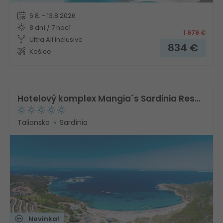
6.8. - 13.8.2026
8 dní / 7 nocí
1 979
€
Ultra All inclusive
834
€
Košice
Hotelový komplex Mangia´s Sardinia Resort
Taliansko
Sardínia
Novinka!