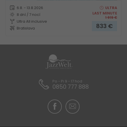
6.8. - 13.8.2026
ULTRA
LAST MINUTE
8 dní / 7 nocí
1 919
€
Ultra All inclusive
833
€
Bratislava
Po - Pi 9 - 17 hod
0850 777 888
Apartmány Villaggio Club Degli Amici
Pescia Romana