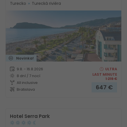
Turecko
Turecká riviéra
Novinka!
9.8. - 16.8.2026
ULTRA
LAST MINUTE
8 dní / 7 nocí
1 219
€
All inclusive
647
€
Bratislava
Hotel Serra Park