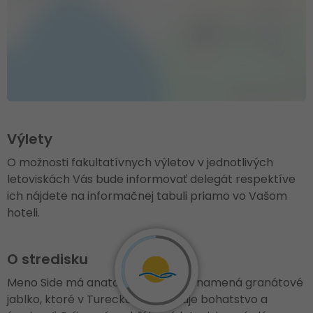
Výlety
O možnosti fakultatívnych výletov v jednotlivých
letoviskách Vás bude informovať delegát respektíve
ich nájdete na informačnej tabuli priamo vo Vašom
hoteli.
O stredisku
Meno Side má anatolský pôvod a znamená granátové
jablko, ktoré v Turecku symbolizuje bohatstvo a