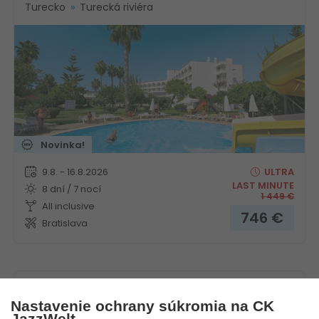
Turecko
Turecká riviéra
Novinka!
9.8. - 16.8.2026
ULTRA
LAST MINUTE
8 dní / 7 nocí
1 449
€
All inclusive
746
€
Bratislava
Hotel Sun Beach Park
Nastavenie ochrany súkromia na CK
JazzWelt