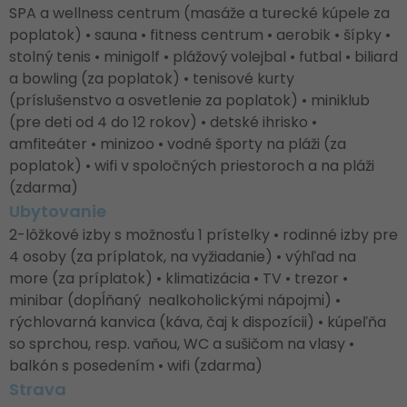
SPA a wellness centrum (masáže a turecké kúpele za
poplatok) • sauna • fitness centrum • aerobik • šípky •
stolný tenis • minigolf • plážový volejbal • futbal • biliard
a bowling (za poplatok) • tenisové kurty
(príslušenstvo a osvetlenie za poplatok) • miniklub
(pre deti od 4 do 12 rokov) • detské ihrisko •
amfiteáter • minizoo • vodné športy na pláži (za
poplatok) • wifi v spoločných priestoroch a na pláži
(zdarma)
Ubytovanie
2-lôžkové izby s možnosťu 1 prístelky • rodinné izby pre
4 osoby (za príplatok, na vyžiadanie) • výhľad na
more (za príplatok) • klimatizácia • TV • trezor •
minibar (dopĺňaný nealkoholickými nápojmi) •
rýchlovarná kanvica (káva, čaj k dispozícii) • kúpeľňa
so sprchou, resp. vaňou, WC a sušičom na vlasy •
balkón s posedením • wifi (zdarma)
Strava