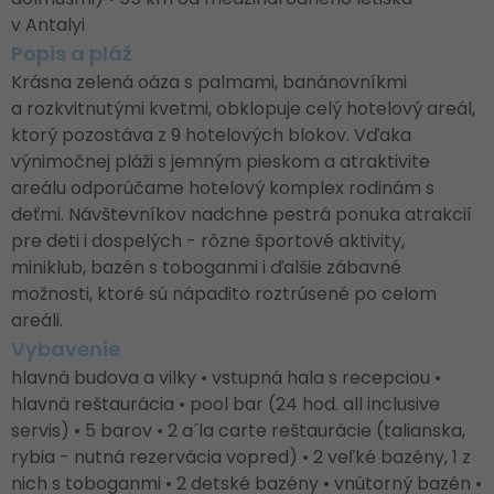
v Antalyi
Popis a pláž
Krásna zelená oáza s palmami, banánovníkmi
a rozkvitnutými kvetmi, obklopuje celý hotelový areál,
ktorý pozostáva z 9 hotelových blokov. Vďaka
výnimočnej pláži s jemným pieskom a atraktivite
areálu odporúčame hotelový komplex rodinám s
deťmi. Návštevníkov nadchne pestrá ponuka atrakcií
pre deti i dospelých - rôzne športové aktivity,
miniklub, bazén s toboganmi i ďalšie zábavné
možnosti, ktoré sú nápadito roztrúsené po celom
areáli.
Vybavenie
hlavná budova a vilky • vstupná hala s recepciou •
hlavná reštaurácia • pool bar (24 hod. all inclusive
servis) • 5 barov • 2 a´la carte reštaurácie (talianska,
rybia - nutná rezervácia vopred) • 2 veľké bazény, 1 z
nich s toboganmi • 2 detské bazény • vnútorný bazén •