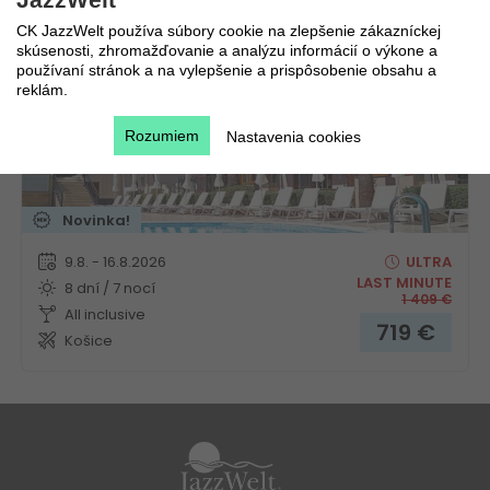
Turecko
Turecká riviéra
CK JazzWelt používa súbory cookie na zlepšenie zákazníckej
skúsenosti, zhromažďovanie a analýzu informácií o výkone a
používaní stránok a na vylepšenie a prispôsobenie obsahu a
reklám.
Rozumiem
Nastavenia cookies
Novinka!
9.8. - 16.8.2026
ULTRA
LAST MINUTE
8 dní / 7 nocí
1 409
€
All inclusive
719
€
Košice