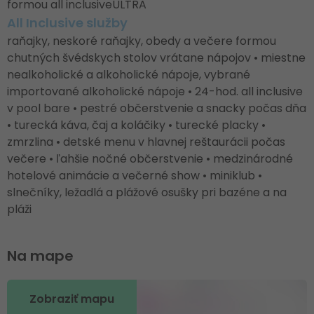
formou all inclusiveULTRA
All Inclusive služby
raňajky, neskoré raňajky, obedy a večere formou
chutných švédskych stolov vrátane nápojov • miestne
nealkoholické a alkoholické nápoje, vybrané
importované alkoholické nápoje • 24-hod. all inclusive
v pool bare • pestré občerstvenie a snacky počas dňa
• turecká káva, čaj a koláčiky • turecké placky •
zmrzlina • detské menu v hlavnej reštaurácii počas
večere • ľahšie nočné občerstvenie • medzinárodné
hotelové animácie a večerné show • miniklub •
slnečníky, ležadlá a plážové osušky pri bazéne a na
pláži
Na mape
Zobraziť mapu