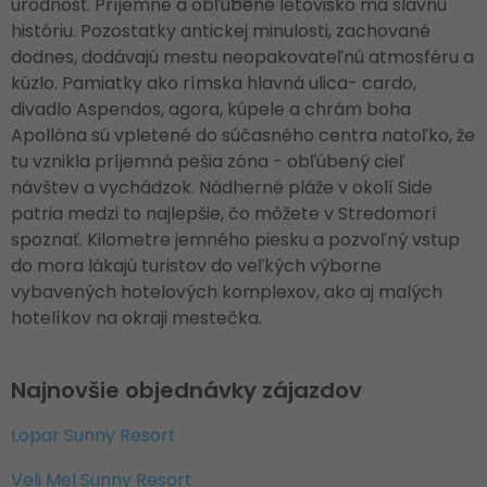
úrodnosť. Príjemné a obľúbené letovisko má slávnu
históriu. Pozostatky antickej minulosti, zachované
dodnes, dodávajú mestu neopakovateľnú atmosféru a
kúzlo. Pamiatky ako rímska hlavná ulica- cardo,
divadlo Aspendos, agora, kúpele a chrám boha
Apollóna sú vpletené do súčasného centra natoľko, že
tu vznikla príjemná pešia zóna - obľúbený cieľ
návštev a vychádzok. Nádherné pláže v okolí Side
patria medzi to najlepšie, čo môžete v Stredomorí
spoznať. Kilometre jemného piesku a pozvoľný vstup
do mora lákajú turistov do veľkých výborne
vybavených hotelových komplexov, ako aj malých
hotelíkov na okraji mestečka.
Najnovšie objednávky zájazdov
Lopar Sunny Resort
Veli Mel Sunny Resort