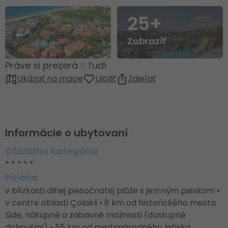
25+
Zobraziť
Práve si prezerá
8
ľudí
Ukázať na mape
Uložiť
Zdieľať
Informácie o ubytovaní
Oficiálna kategória
* * * * *
Poloha
v blízkosti dlhej piesočnatej pláže s jemným pieskom •
v centre oblasti Çolakli • 8 km od historického mesta
Side, nákupné a zábavné možnosti (dostupné
dolmušmi) • 55 km od medzinárodného letiska