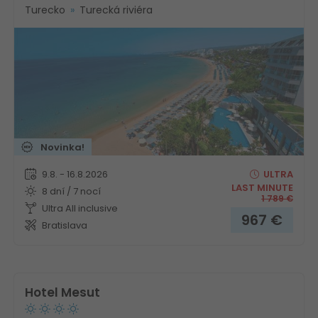
Turecko
Turecká riviéra
Novinka!
9.8. - 16.8.2026
ULTRA
LAST MINUTE
8 dní / 7 nocí
1 789
€
Ultra All inclusive
967
€
Bratislava
Hotel Mesut