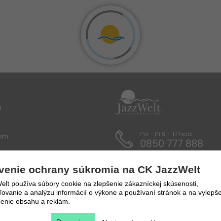
u
Po - Pi 9 - 17 hod
lom
0850 777 888
 / Dokumenty
venie ochrany súkromia na CK JazzWelt
y a prepravné podmienky
lt používa súbory cookie na zlepšenie zákazníckej skúsenosti,
vanie a analýzu informácií o výkone a používaní stránok a na vylepše
enie obsahu a reklám.