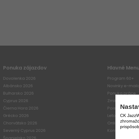
Ponuka zájazdov
Hlavné Men
Dovolenka 2026
Program 60+
Albánsko 2026
Novinky e-mai
Bulharsko 2026
Ponuka práce
Cyprus 2026
Zmluvné vzťahy
Nasta
Čierna Hora 2026
Poistenie
Grécko 2026
Letové poriadk
CK JazzWe
zhromažďo
Chorvátsko 2026
Online platba
prispôsob
Severný Cyprus 2026
Kontakt
Španielsko 2026