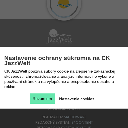
Po - Pi 9 - 17 hod
Nastavenie ochrany súkromia na CK
0850 777 888
JazzWelt
CK JazzWelt používa súbory cookie na zlepšenie zákazníckej
skúsenosti, zhromažďovanie a analýzu informácií o výkone a
používaní stránok a na vylepšenie a prispôsobenie obsahu a
reklám.
Rozumiem
Nastavenia cookies
2026
©
JAZZWELT
REALIZÁCIA:
MAGICWARE
REDAKČNÝ SYSTÉM:
IS>CONTENT
REZERVAČNÝ SYSTÉM:
IS>TOUR