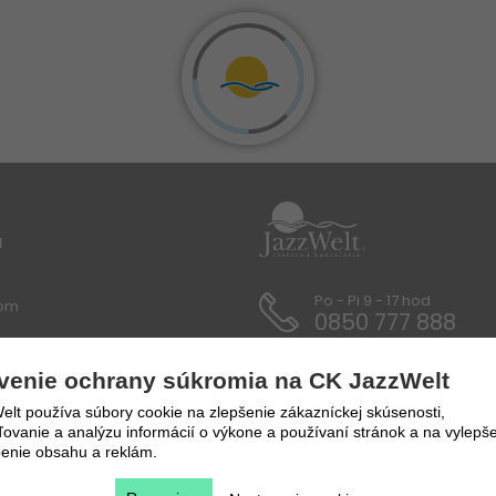
u
Po - Pi 9 - 17 hod
lom
0850 777 888
 / Dokumenty
venie ochrany súkromia na CK JazzWelt
y a prepravné podmienky
lt používa súbory cookie na zlepšenie zákazníckej skúsenosti,
vanie a analýzu informácií o výkone a používaní stránok a na vylepše
enie obsahu a reklám.