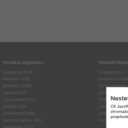
Ponuka zájazdov
Hlavné Men
Dovolenka 2026
Program 60+
Albánsko 2026
Novinky e-mai
Bulharsko 2026
Ponuka práce
Cyprus 2026
Zmluvné vzťahy
Nasta
Čierna Hora 2026
Poistenie
Grécko 2026
Letové poriadk
CK JazzWe
zhromažďo
Chorvátsko 2026
Online platba
prispôsob
Severný Cyprus 2026
Kontakt
Španielsko 2026