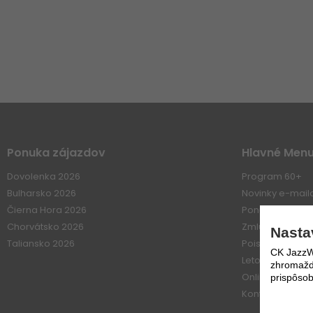
Ponuka zájazdov
Hlavné Men
Dovolenka 2026
Program 60+
Bulharsko 2026
Novinky e-mai
Čierna Hora 2026
Ponuka práce
Chorvátsko 2026
Zmluvné vzťahy
Nasta
Taliansko 2026
Poistenie
CK JazzWe
Letové poriadk
zhromažďo
Online platba
prispôsob
Kontakt