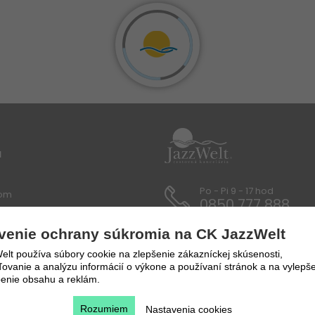
u
Po - Pi 9 - 17 hod
lom
0850 777 888
 / Dokumenty
venie ochrany súkromia na CK JazzWelt
lt používa súbory cookie na zlepšenie zákazníckej skúsenosti,
y a prepravné podmienky
vanie a analýzu informácií o výkone a používaní stránok a na vylepše
enie obsahu a reklám.
Rozumiem
Nastavenia cookies