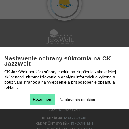
Po - Pi 9 - 17 hod
Nastavenie ochrany súkromia na CK
0850 777 888
JazzWelt
CK JazzWelt používa súbory cookie na zlepšenie zákazníckej
skúsenosti, zhromažďovanie a analýzu informácií o výkone a
používaní stránok a na vylepšenie a prispôsobenie obsahu a
reklám.
Rozumiem
Nastavenia cookies
2026
©
JAZZWELT
REALIZÁCIA:
MAGICWARE
REDAKČNÝ SYSTÉM:
IS>CONTENT
REZERVAČNÝ SYSTÉM:
IS>TOUR