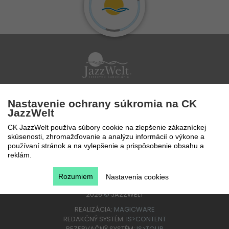
Po - Pi 9 - 17 hod
Nastavenie ochrany súkromia na CK
0850 777 888
JazzWelt
CK JazzWelt používa súbory cookie na zlepšenie zákazníckej
skúsenosti, zhromažďovanie a analýzu informácií o výkone a
používaní stránok a na vylepšenie a prispôsobenie obsahu a
reklám.
Rozumiem
Nastavenia cookies
2026
©
JAZZWELT
REALIZÁCIA:
MAGICWARE
REDAKČNÝ SYSTÉM:
IS>CONTENT
REZERVAČNÝ SYSTÉM:
IS>TOUR