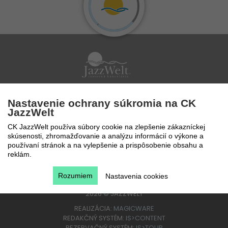
Po - Pi 9 - 17 hod
Nastavenie ochrany súkromia na CK
0850 777 888
JazzWelt
CK JazzWelt používa súbory cookie na zlepšenie zákazníckej
skúsenosti, zhromažďovanie a analýzu informácií o výkone a
používaní stránok a na vylepšenie a prispôsobenie obsahu a
reklám.
Rozumiem
Nastavenia cookies
2026
©
JAZZWELT
REALIZÁCIA:
MAGICWARE
REDAKČNÝ SYSTÉM:
IS>CONTENT
REZERVAČNÝ SYSTÉM:
IS>TOUR