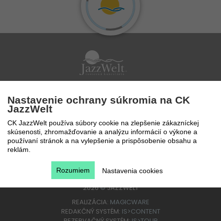
Po - Pi 9 - 17 hod
Nastavenie ochrany súkromia na CK
0850 777 888
JazzWelt
CK JazzWelt používa súbory cookie na zlepšenie zákazníckej
skúsenosti, zhromažďovanie a analýzu informácií o výkone a
používaní stránok a na vylepšenie a prispôsobenie obsahu a
reklám.
Rozumiem
Nastavenia cookies
2026
©
JAZZWELT
REALIZÁCIA:
MAGICWARE
REDAKČNÝ SYSTÉM:
IS>CONTENT
REZERVAČNÝ SYSTÉM:
IS>TOUR