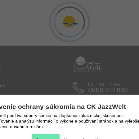
u
Po - Pi 9 - 17 hod
lom
0850 777 888
 / Dokumenty
venie ochrany súkromia na CK JazzWelt
y a prepravné podmienky
lt používa súbory cookie na zlepšenie zákazníckej skúsenosti,
vanie a analýzu informácií o výkone a používaní stránok a na vylepše
enie obsahu a reklám.