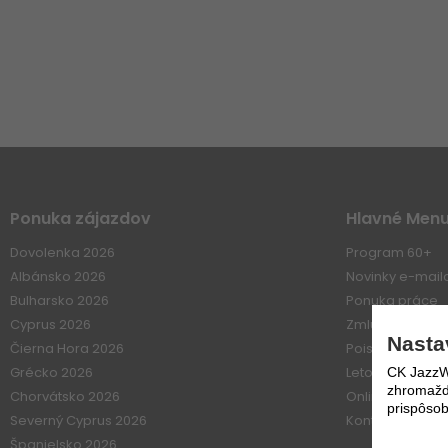
Ponuka zájazdov
Hlavné Men
Dovolenka 2026
Program 60+
Albánsko 2026
Novinky e-mai
Bulharsko 2026
Ponuka práce
Cyprus 2026
Zmluvné vzťahy
Nasta
Čierna Hora 2026
Poistenie
Grécko 2026
Letové poriadk
CK JazzWe
zhromažďo
Chorvátsko 2026
Online platba
prispôsob
Severný Cyprus 2026
Kontakt
Španielsko 2026