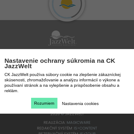
Po - Pi 9 - 17 hod
Nastavenie ochrany súkromia na CK
0850 777 888
JazzWelt
CK JazzWelt používa súbory cookie na zlepšenie zákazníckej
skúsenosti, zhromažďovanie a analýzu informácií o výkone a
používaní stránok a na vylepšenie a prispôsobenie obsahu a
reklám.
Rozumiem
Nastavenia cookies
2026
©
JAZZWELT
REALIZÁCIA:
MAGICWARE
REDAKČNÝ SYSTÉM:
IS>CONTENT
REZERVAČNÝ SYSTÉM:
IS>TOUR