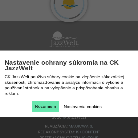
Po - Pi 9 - 17 hod
Nastavenie ochrany súkromia na CK
0850 777 888
JazzWelt
CK JazzWelt používa súbory cookie na zlepšenie zákazníckej
skúsenosti, zhromažďovanie a analýzu informácií o výkone a
používaní stránok a na vylepšenie a prispôsobenie obsahu a
reklám.
Rozumiem
Nastavenia cookies
2026
©
JAZZWELT
REALIZÁCIA:
MAGICWARE
REDAKČNÝ SYSTÉM:
IS>CONTENT
REZERVAČNÝ SYSTÉM:
IS>TOUR