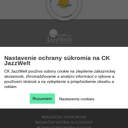
Po - Pi 9 - 17 hod
Nastavenie ochrany súkromia na CK
0850 777 888
JazzWelt
CK JazzWelt používa súbory cookie na zlepšenie zákazníckej
skúsenosti, zhromažďovanie a analýzu informácií o výkone a
používaní stránok a na vylepšenie a prispôsobenie obsahu a
reklám.
Rozumiem
Nastavenia cookies
2026
©
JAZZWELT
REALIZÁCIA:
MAGICWARE
REDAKČNÝ SYSTÉM:
IS>CONTENT
REZERVAČNÝ SYSTÉM:
IS>TOUR