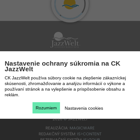
Po - Pi 9 - 17 hod
Nastavenie ochrany súkromia na CK
0850 777 888
JazzWelt
CK JazzWelt používa súbory cookie na zlepšenie zákazníckej
skúsenosti, zhromažďovanie a analýzu informácií o výkone a
používaní stránok a na vylepšenie a prispôsobenie obsahu a
reklám.
Rozumiem
Nastavenia cookies
2026
©
JAZZWELT
REALIZÁCIA:
MAGICWARE
REDAKČNÝ SYSTÉM:
IS>CONTENT
REZERVAČNÝ SYSTÉM:
IS>TOUR