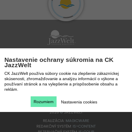
Po - Pi 9 - 17 hod
Nastavenie ochrany súkromia na CK
0850 777 888
JazzWelt
CK JazzWelt používa súbory cookie na zlepšenie zákazníckej
skúsenosti, zhromažďovanie a analýzu informácií o výkone a
používaní stránok a na vylepšenie a prispôsobenie obsahu a
reklám.
Rozumiem
Nastavenia cookies
2026
©
JAZZWELT
REALIZÁCIA:
MAGICWARE
REDAKČNÝ SYSTÉM:
IS>CONTENT
REZERVAČNÝ SYSTÉM:
IS>TOUR