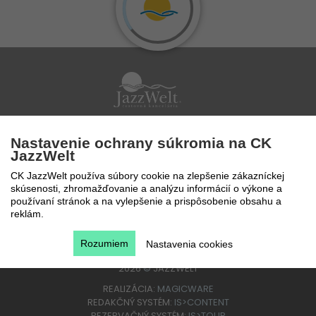
Po - Pi 9 - 17 hod
Nastavenie ochrany súkromia na CK
0850 777 888
JazzWelt
CK JazzWelt používa súbory cookie na zlepšenie zákazníckej
skúsenosti, zhromažďovanie a analýzu informácií o výkone a
používaní stránok a na vylepšenie a prispôsobenie obsahu a
reklám.
Rozumiem
Nastavenia cookies
2026
©
JAZZWELT
REALIZÁCIA:
MAGICWARE
REDAKČNÝ SYSTÉM:
IS>CONTENT
REZERVAČNÝ SYSTÉM:
IS>TOUR