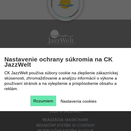
Po - Pi 9 - 17 hod
Nastavenie ochrany súkromia na CK
0850 777 888
JazzWelt
CK JazzWelt používa súbory cookie na zlepšenie zákazníckej
skúsenosti, zhromažďovanie a analýzu informácií o výkone a
používaní stránok a na vylepšenie a prispôsobenie obsahu a
reklám.
Rozumiem
Nastavenia cookies
2026
©
JAZZWELT
REALIZÁCIA:
MAGICWARE
REDAKČNÝ SYSTÉM:
IS>CONTENT
REZERVAČNÝ SYSTÉM:
IS>TOUR