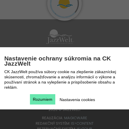
Po - Pi 9 - 17 hod
Nastavenie ochrany súkromia na CK
0850 777 888
JazzWelt
CK JazzWelt používa súbory cookie na zlepšenie zákazníckej
skúsenosti, zhromažďovanie a analýzu informácií o výkone a
používaní stránok a na vylepšenie a prispôsobenie obsahu a
reklám.
Rozumiem
Nastavenia cookies
2026
©
JAZZWELT
REALIZÁCIA:
MAGICWARE
REDAKČNÝ SYSTÉM:
IS>CONTENT
REZERVAČNÝ SYSTÉM:
IS>TOUR