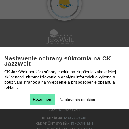
Po - Pi 9 - 17 hod
Nastavenie ochrany súkromia na CK
0850 777 888
JazzWelt
CK JazzWelt používa súbory cookie na zlepšenie zákazníckej
skúsenosti, zhromažďovanie a analýzu informácií o výkone a
používaní stránok a na vylepšenie a prispôsobenie obsahu a
reklám.
Rozumiem
Nastavenia cookies
2026
©
JAZZWELT
REALIZÁCIA:
MAGICWARE
REDAKČNÝ SYSTÉM:
IS>CONTENT
REZERVAČNÝ SYSTÉM:
IS>TOUR