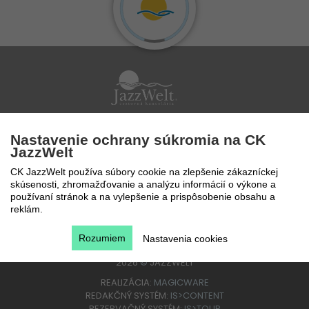
Po - Pi 9 - 17 hod
Nastavenie ochrany súkromia na CK
0850 777 888
JazzWelt
CK JazzWelt používa súbory cookie na zlepšenie zákazníckej
skúsenosti, zhromažďovanie a analýzu informácií o výkone a
používaní stránok a na vylepšenie a prispôsobenie obsahu a
reklám.
Rozumiem
Nastavenia cookies
2026
©
JAZZWELT
REALIZÁCIA:
MAGICWARE
REDAKČNÝ SYSTÉM:
IS>CONTENT
REZERVAČNÝ SYSTÉM:
IS>TOUR