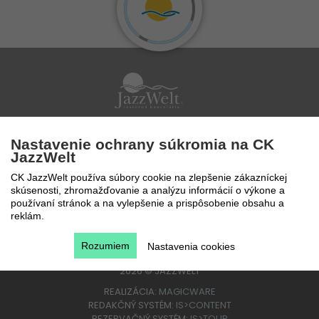
Po - Pi 9 - 17 hod
Nastavenie ochrany súkromia na CK
0850 777 888
JazzWelt
CK JazzWelt používa súbory cookie na zlepšenie zákazníckej
skúsenosti, zhromažďovanie a analýzu informácií o výkone a
používaní stránok a na vylepšenie a prispôsobenie obsahu a
reklám.
Rozumiem
Nastavenia cookies
2026
©
JAZZWELT
REALIZÁCIA:
MAGICWARE
REDAKČNÝ SYSTÉM:
IS>CONTENT
REZERVAČNÝ SYSTÉM:
IS>TOUR