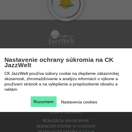
Po - Pi 9 - 17 hod
Nastavenie ochrany súkromia na CK
0850 777 888
JazzWelt
CK JazzWelt používa súbory cookie na zlepšenie zákazníckej
skúsenosti, zhromažďovanie a analýzu informácií o výkone a
používaní stránok a na vylepšenie a prispôsobenie obsahu a
reklám.
Rozumiem
Nastavenia cookies
2026
©
JAZZWELT
REALIZÁCIA:
MAGICWARE
REDAKČNÝ SYSTÉM:
IS>CONTENT
REZERVAČNÝ SYSTÉM:
IS>TOUR