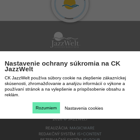
Po - Pi 9 - 17 hod
Nastavenie ochrany súkromia na CK
0850 777 888
JazzWelt
CK JazzWelt používa súbory cookie na zlepšenie zákazníckej
skúsenosti, zhromažďovanie a analýzu informácií o výkone a
používaní stránok a na vylepšenie a prispôsobenie obsahu a
reklám.
Rozumiem
Nastavenia cookies
2026
©
JAZZWELT
REALIZÁCIA:
MAGICWARE
REDAKČNÝ SYSTÉM:
IS>CONTENT
REZERVAČNÝ SYSTÉM:
IS>TOUR