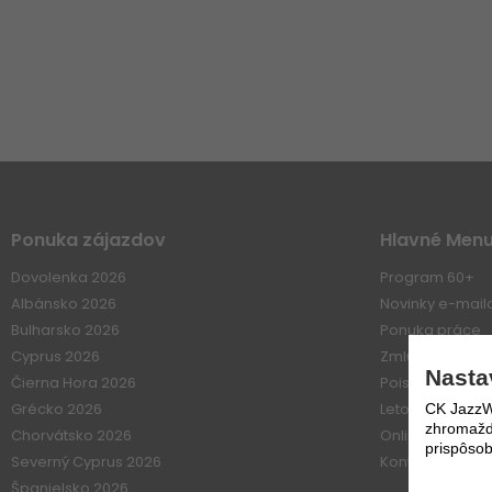
Ponuka zájazdov
Hlavné Men
Dovolenka 2026
Program 60+
Albánsko 2026
Novinky e-mai
Bulharsko 2026
Ponuka práce
Cyprus 2026
Zmluvné vzťahy
Nasta
Čierna Hora 2026
Poistenie
Grécko 2026
Letové poriadk
CK JazzWe
zhromažďo
Chorvátsko 2026
Online platba
prispôsob
Severný Cyprus 2026
Kontakt
Španielsko 2026