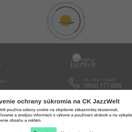
u
Po - Pi 9 - 17 hod
lom
0850 777 888
 / Dokumenty
venie ochrany súkromia na CK JazzWelt
y a prepravné podmienky
lt používa súbory cookie na zlepšenie zákazníckej skúsenosti,
vanie a analýzu informácií o výkone a používaní stránok a na vylepše
enie obsahu a reklám.