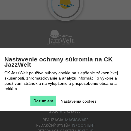
Po - Pi 9 - 17 hod
Nastavenie ochrany súkromia na CK
0850 777 888
JazzWelt
CK JazzWelt používa súbory cookie na zlepšenie zákazníckej
skúsenosti, zhromažďovanie a analýzu informácií o výkone a
používaní stránok a na vylepšenie a prispôsobenie obsahu a
reklám.
Rozumiem
Nastavenia cookies
2026
©
JAZZWELT
REALIZÁCIA:
MAGICWARE
REDAKČNÝ SYSTÉM:
IS>CONTENT
REZERVAČNÝ SYSTÉM:
IS>TOUR