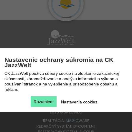
Po - Pi 9 - 17 hod
Nastavenie ochrany súkromia na CK
0850 777 888
JazzWelt
CK JazzWelt používa súbory cookie na zlepšenie zákazníckej
skúsenosti, zhromažďovanie a analýzu informácií o výkone a
používaní stránok a na vylepšenie a prispôsobenie obsahu a
reklám.
Rozumiem
Nastavenia cookies
2026
©
JAZZWELT
REALIZÁCIA:
MAGICWARE
REDAKČNÝ SYSTÉM:
IS>CONTENT
REZERVAČNÝ SYSTÉM:
IS>TOUR