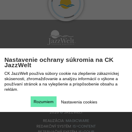
Po - Pi 9 - 17 hod
Nastavenie ochrany súkromia na CK
0850 777 888
JazzWelt
CK JazzWelt používa súbory cookie na zlepšenie zákazníckej
skúsenosti, zhromažďovanie a analýzu informácií o výkone a
používaní stránok a na vylepšenie a prispôsobenie obsahu a
reklám.
Rozumiem
Nastavenia cookies
2026
©
JAZZWELT
REALIZÁCIA:
MAGICWARE
REDAKČNÝ SYSTÉM:
IS>CONTENT
REZERVAČNÝ SYSTÉM:
IS>TOUR