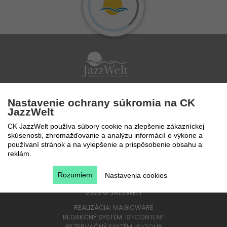
Po - Pi 9 - 17 hod
Nastavenie ochrany súkromia na CK
0850 777 888
JazzWelt
CK JazzWelt používa súbory cookie na zlepšenie zákazníckej
skúsenosti, zhromažďovanie a analýzu informácií o výkone a
používaní stránok a na vylepšenie a prispôsobenie obsahu a
reklám.
Rozumiem
Nastavenia cookies
2026
©
JAZZWELT
REALIZÁCIA:
MAGICWARE
REDAKČNÝ SYSTÉM:
IS>CONTENT
REZERVAČNÝ SYSTÉM:
IS>TOUR