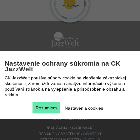
Po - Pi 9 - 17 hod
Nastavenie ochrany súkromia na CK
0850 777 888
JazzWelt
CK JazzWelt používa súbory cookie na zlepšenie zákazníckej
skúsenosti, zhromažďovanie a analýzu informácií o výkone a
používaní stránok a na vylepšenie a prispôsobenie obsahu a
reklám.
Rozumiem
Nastavenia cookies
2026
©
JAZZWELT
REALIZÁCIA:
MAGICWARE
REDAKČNÝ SYSTÉM:
IS>CONTENT
REZERVAČNÝ SYSTÉM:
IS>TOUR