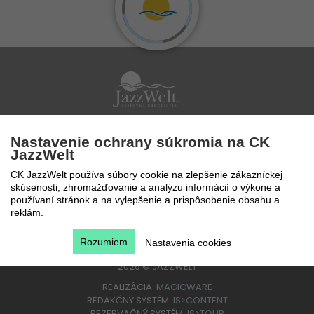
Po - Pi 9 - 17 hod
Nastavenie ochrany súkromia na CK
0850 777 888
JazzWelt
CK JazzWelt používa súbory cookie na zlepšenie zákazníckej
skúsenosti, zhromažďovanie a analýzu informácií o výkone a
používaní stránok a na vylepšenie a prispôsobenie obsahu a
reklám.
Rozumiem
Nastavenia cookies
2026
©
JAZZWELT
REALIZÁCIA:
MAGICWARE
REDAKČNÝ SYSTÉM:
IS>CONTENT
REZERVAČNÝ SYSTÉM:
IS>TOUR