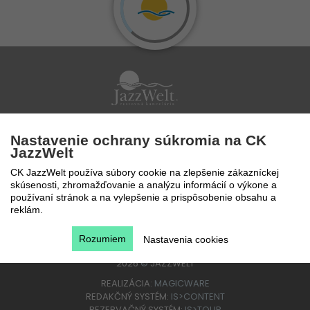
Po - Pi 9 - 17 hod
Nastavenie ochrany súkromia na CK
0850 777 888
JazzWelt
CK JazzWelt používa súbory cookie na zlepšenie zákazníckej
skúsenosti, zhromažďovanie a analýzu informácií o výkone a
používaní stránok a na vylepšenie a prispôsobenie obsahu a
reklám.
Rozumiem
Nastavenia cookies
2026
©
JAZZWELT
REALIZÁCIA:
MAGICWARE
REDAKČNÝ SYSTÉM:
IS>CONTENT
REZERVAČNÝ SYSTÉM:
IS>TOUR