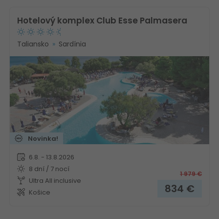
Hotelový komplex Club Esse Palmasera
Taliansko
Sardínia
Novinka!
6.8. - 13.8.2026
8 dní / 7 nocí
1 979
€
Ultra All inclusive
834
€
Košice