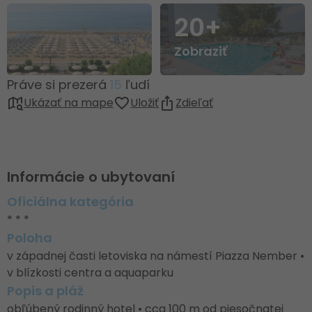
20+
Zobraziť
Práve si prezerá
15
ľudí
Ukázať na mape
Uložiť
Zdieľať
Informácie o ubytovaní
Oficiálna kategória
* * *
Poloha
v západnej časti letoviska na námestí Piazza Nember •
v blízkosti centra a aquaparku
Popis a pláž
obľúbený rodinný hotel • cca 100 m od piesočnatej