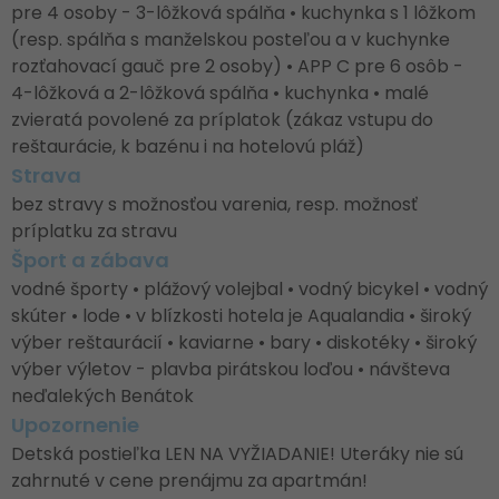
pre 4 osoby - 3-lôžková spálňa • kuchynka s 1 lôžkom
(resp. spálňa s manželskou posteľou a v kuchynke
rozťahovací gauč pre 2 osoby) • APP C pre 6 osôb -
4-lôžková a 2-lôžková spálňa • kuchynka • malé
zvieratá povolené za príplatok (zákaz vstupu do
reštaurácie, k bazénu i na hotelovú pláž)
Strava
bez stravy s možnosťou varenia, resp. možnosť
príplatku za stravu
Šport a zábava
vodné športy • plážový volejbal • vodný bicykel • vodný
skúter • lode • v blízkosti hotela je Aqualandia • široký
výber reštaurácií • kaviarne • bary • diskotéky • široký
výber výletov - plavba pirátskou loďou • návšteva
neďalekých Benátok
Upozornenie
Detská postieľka LEN NA VYŽIADANIE! Uteráky nie sú
zahrnuté v cene prenájmu za apartmán!