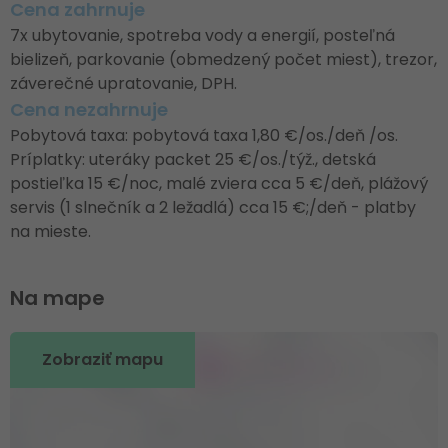
Cena zahrnuje
7x ubytovanie, spotreba vody a energií, posteľná
bielizeň, parkovanie (obmedzený počet miest), trezor,
záverečné upratovanie, DPH.
Cena nezahrnuje
Pobytová taxa: pobytová taxa 1,80 €/os./deň /os.
Príplatky: uteráky packet 25 €/os./týž., detská
postieľka 15 €/noc, malé zviera cca 5 €/deň, plážový
servis (1 slnečník a 2 ležadlá) cca 15 €;/deň - platby
na mieste.
Na mape
Zobraziť mapu