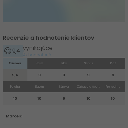
Recenzie a hodnotenie klientov
vynikajúce
9,4
4x hodnotené
Priemer
Hotel
Izba
Servis
Pláž
9,4
9
9
9
9
Poloha
Bazén
Strava
Zábava a šport
Pre rodiny
10
10
9
10
10
Marcela