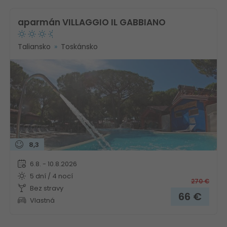
aparmán VILLAGGIO IL GABBIANO
Taliansko
Toskánsko
8,3
6.8. - 10.8.2026
5 dní / 4 nocí
270
€
Bez stravy
66
€
Vlastná