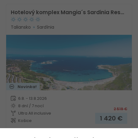
Hotelový komplex Mangia´s Sardinia Resort
Taliansko
Sardínia
Novinka!
6.8. - 13.8.2026
8 dní / 7 nocí
2 519
€
Ultra All inclusive
1 420
€
Košice