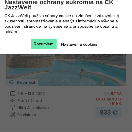
Nastavenie ochrany súkromia na CK
JazzWelt
Hotelový komplex Mimose Beach Village
CK JazzWelt používa súbory cookie na zlepšenie zákazníckej
skúsenosti, zhromažďovanie a analýzu informácií o výkone a
Taliansko
Sardínia
používaní stránok a na vylepšenie a prispôsobenie obsahu a
reklám.
Rozumiem
Nastavenia cookies
Novinka!
6.8. - 13.8.2026
ULTRA
LAST MINUTE
8 dní / 7 nocí
1 919
€
Ultra All inclusive
833
€
Bratislava