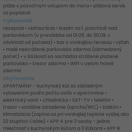
pláže s pozvoľným vstupom do mora • plážový servis
za poplatok
Vybavenie
recepcia • reštaurácia • bazén na 1. poschodí nad
parkoviskom (v prevádzke od 01.05. do 30.09. v
závislosti od počasia) • bar s vonkajšou terasou • výťah
• malé nestrážené parkovisko zdarma (obmedzený
počet) • v blízkosti sa nachádza strážené platené
parkovisko • trezor zdarma • WiFi v celom hoteli
zdarma
Ubytovanie
APARTMÁNY - kuchynský kút so základným
vybavením podľa počtu osôb v apartmáne •
elektrický varič • chladnička • SAT-TV • telefón •
trezor • sociálne zariadenie (sprcha/WC) • balkón •
klimatizácia (zapína sa pri vonkajšej teplote vyššej ako
22 stupňov Celzia) • APP A pre 3 osoby - jedna
miestnosť s kuchynským kútom a 3 lôžkami • APP B