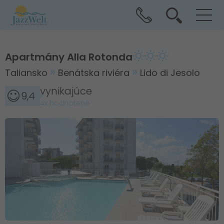
Apartmány Alla Rotonda
Taliansko
Benátska riviéra
Lido di Jesolo
vynikajúce
9,4
4x hodnotené