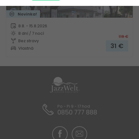
Novinka!
8.8. - 15.8.2026
8 dní / 7 nocí
119
€
Bez stravy
31
€
Vlastná
Po - Pi 9 - 17 hod
0850 777 888