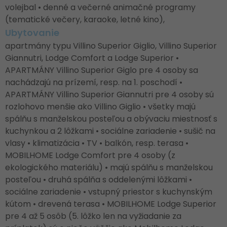
volejbal • denné a večerné animačné programy
(tematické večery, karaoke, letné kino),
Ubytovanie
apartmány typu Villino Superior Giglio, Villino Superior
Giannutri, Lodge Comfort a Lodge Superior •
APARTMÁNY Villino Superior Giglo pre 4 osoby sa
nachádzajú na prízemí, resp. na 1. poschodí •
APARTMÁNY Villino Superior Giannutri pre 4 osoby sú
rozlohovo menšie ako Villino Giglio • všetky majú
spálňu s manželskou posteľou a obývaciu miestnosť s
kuchynkou a 2 lôžkami • sociálne zariadenie • sušič na
vlasy • klimatizácia • TV • balkón, resp. terasa •
MOBILHOME Lodge Comfort pre 4 osoby (z
ekologického materiálu) • majú spálňu s manželskou
posteľou • druhá spálňa s oddelenými lôžkami •
sociálne zariadenie • vstupný priestor s kuchynským
kútom • drevená terasa • MOBILHOME Lodge Superior
pre 4 až 5 osôb (5. lôžko len na vyžiadanie za