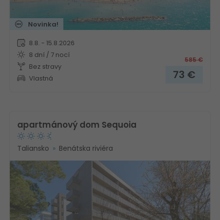
Novinka!
8.8. - 15.8.2026
8 dní / 7 nocí
585
€
Bez stravy
73
€
Vlastná
apartmánový dom Sequoia
Taliansko
Benátska riviéra