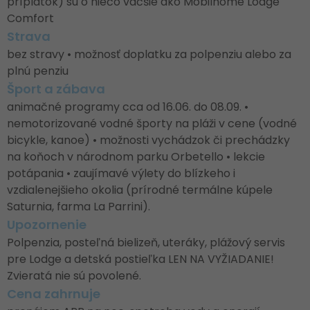
príplatok) sú o niečo väčšie ako Mobilhome Lodge
Comfort
Strava
bez stravy • možnosť doplatku za polpenziu alebo za
plnú penziu
Šport a zábava
animačné programy cca od 16.06. do 08.09. •
nemotorizované vodné športy na pláži v cene (vodné
bicykle, kanoe) • možnosti vychádzok či prechádzky
na koňoch v národnom parku Orbetello • lekcie
potápania • zaujímavé výlety do blízkeho i
vzdialenejšieho okolia (prírodné termálne kúpele
Saturnia, farma La Parrini).
Upozornenie
Polpenzia, posteľná bielizeň, uteráky, plážový servis
pre Lodge a detská postieľka LEN NA VYŽIADANIE!
Zvieratá nie sú povolené.
Cena zahrnuje