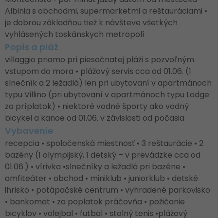
Albinia s obchodmi, supermarketmi a reštauráciami •
je dobrou základňou tiež k návšteve všetkých
vyhlásených toskánskych metropolí
Popis a pláž
villaggio priamo pri piesočnatej pláži s pozvoľným
vstupom do mora • plážový servis cca od 01.06. (1
slnečník a 2 ležadlá) len pri ubytovaní v apartmánoch
typu Villino (pri ubytovaní v apartmánoch typu Lodge
za príplatok) • niektoré vodné športy ako vodný
bicykel a kanoe od 01.06. v závislosti od počasia
Vybavenie
recepcia • spoločenská miestnosť • 3 reštaurácie • 2
bazény (1 olympijský, 1 detský – v prevádzke cca od
01.06.) • vírivka •slnečníky a ležadlá pri bazéne •
amfiteáter • obchod • miniklub • juniorklub • detské
ihrisko • potápačské centrum • vyhradené parkovisko
• bankomat • za poplatok práčovňa • požičanie
bicyklov • volejbal • futbal • stolný tenis •plážový