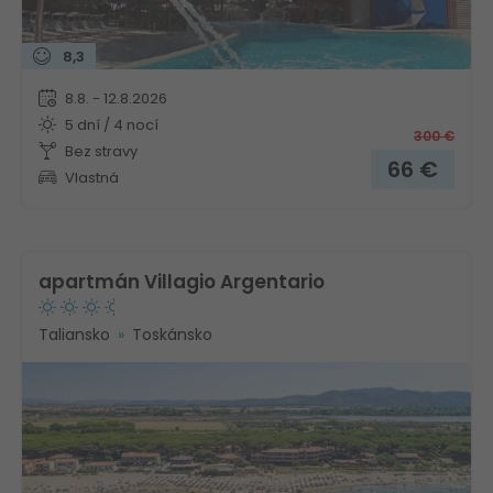
8,3
8.8. - 12.8.2026
5 dní / 4 nocí
300
€
Bez stravy
66
€
Vlastná
apartmán Villagio Argentario
Taliansko
Toskánsko