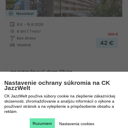
Novinka!
8.8. - 15.8.2026
8 dní / 7 nocí
230
€
Bez stravy
42
€
Vlastná
apartmánový dom Silvia
Nastavenie ochrany súkromia na CK
Taliansko
Benátska riviéra
JazzWelt
CK JazzWelt používa súbory cookie na zlepšenie zákazníckej
skúsenosti, zhromažďovanie a analýzu informácií o výkone a
používaní stránok a na vylepšenie a prispôsobenie obsahu a
reklám.
Rozumiem
Nastavenia cookies