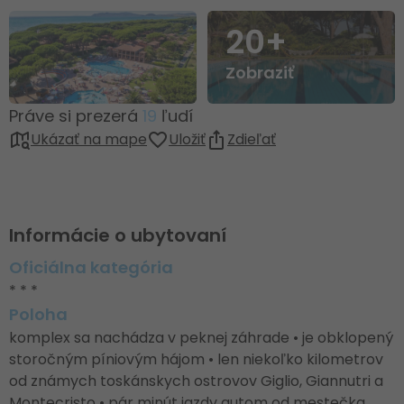
20+
Zobraziť
Práve si prezerá
19
ľudí
Ukázať na mape
Uložiť
Zdieľať
Informácie o ubytovaní
Oficiálna kategória
* * *
Poloha
komplex sa nachádza v peknej záhrade • je obklopený
storočným píniovým hájom • len niekoľko kilometrov
od známych toskánskych ostrovov Giglio, Giannutri a
Montecristo • pár minút jazdy autom od mestečka