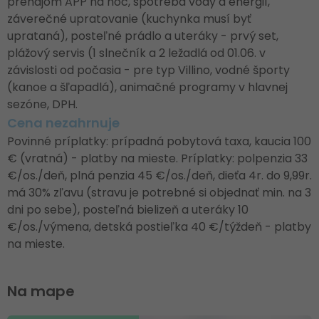
prenájom APP na noc, spotreba vody a energií,
záverečné upratovanie (kuchynka musí byť
uprataná), posteľné prádlo a uteráky - prvý set,
plážový servis (1 slnečník a 2 ležadlá od 01.06. v
závislosti od počasia - pre typ Villino, vodné športy
(kanoe a šľapadlá), animačné programy v hlavnej
sezóne, DPH.
Cena nezahrnuje
Povinné príplatky: prípadná pobytová taxa, kaucia 100
€ (vratná) - platby na mieste. Príplatky: polpenzia 33
€/os./deň, plná penzia 45 €/os./deň, dieťa 4r. do 9,99r.
má 30% zľavu (stravu je potrebné si objednať min. na 3
dni po sebe), posteľná bielizeň a uteráky 10
€/os./výmena, detská postieľka 40 €/týždeň - platby
na mieste.
Na mape