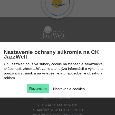
Po - Pi 9 - 17 hod
Nastavenie ochrany súkromia na CK
0850 777 888
JazzWelt
CK JazzWelt používa súbory cookie na zlepšenie zákazníckej
skúsenosti, zhromažďovanie a analýzu informácií o výkone a
používaní stránok a na vylepšenie a prispôsobenie obsahu a
reklám.
Rozumiem
Nastavenia cookies
2026
©
JAZZWELT
REALIZÁCIA:
MAGICWARE
REDAKČNÝ SYSTÉM:
IS>CONTENT
REZERVAČNÝ SYSTÉM:
IS>TOUR