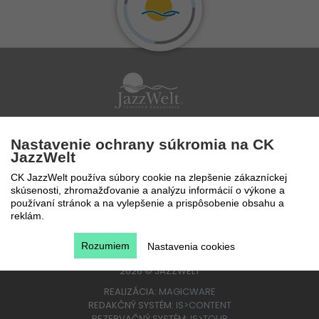
Po - Pi 9 - 17 hod
Nastavenie ochrany súkromia na CK
0850 777 888
JazzWelt
CK JazzWelt používa súbory cookie na zlepšenie zákazníckej
skúsenosti, zhromažďovanie a analýzu informácií o výkone a
používaní stránok a na vylepšenie a prispôsobenie obsahu a
reklám.
Rozumiem
Nastavenia cookies
2026
©
JAZZWELT
REALIZÁCIA:
MAGICWARE
REDAKČNÝ SYSTÉM:
IS>CONTENT
REZERVAČNÝ SYSTÉM:
IS>TOUR