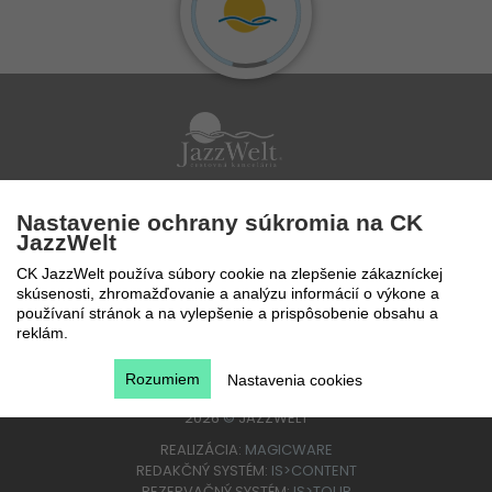
Po - Pi 9 - 17 hod
Nastavenie ochrany súkromia na CK
0850 777 888
JazzWelt
CK JazzWelt používa súbory cookie na zlepšenie zákazníckej
skúsenosti, zhromažďovanie a analýzu informácií o výkone a
používaní stránok a na vylepšenie a prispôsobenie obsahu a
reklám.
Rozumiem
Nastavenia cookies
2026
©
JAZZWELT
REALIZÁCIA:
MAGICWARE
REDAKČNÝ SYSTÉM:
IS>CONTENT
REZERVAČNÝ SYSTÉM:
IS>TOUR