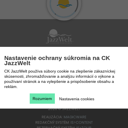
Po - Pi 9 - 17 hod
Nastavenie ochrany súkromia na CK
0850 777 888
JazzWelt
CK JazzWelt používa súbory cookie na zlepšenie zákazníckej
skúsenosti, zhromažďovanie a analýzu informácií o výkone a
používaní stránok a na vylepšenie a prispôsobenie obsahu a
reklám.
Rozumiem
Nastavenia cookies
2026
©
JAZZWELT
REALIZÁCIA:
MAGICWARE
REDAKČNÝ SYSTÉM:
IS>CONTENT
REZERVAČNÝ SYSTÉM:
IS>TOUR